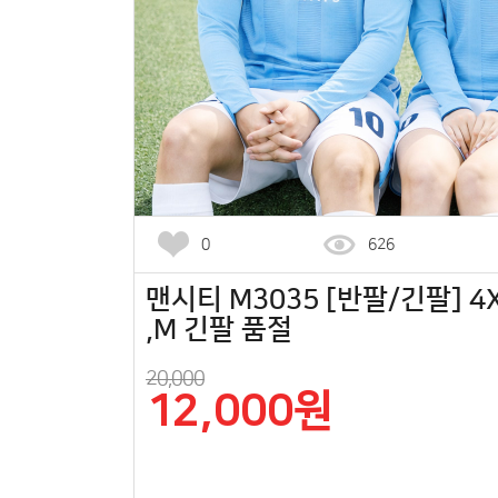
0
626
맨시티 M3035 [반팔/긴팔] 4X
,M 긴팔 품절
20,000
12,000원