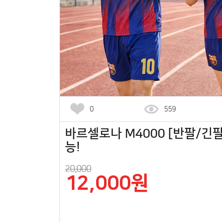
0
559
바르셀로나 M4000 [반팔/긴팔]
능!
20,000
12,000원